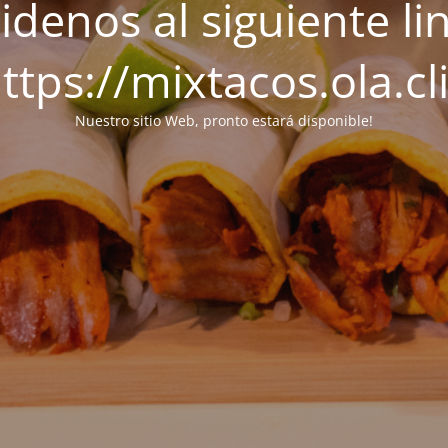
idenos al siguiente li
ttps://mixtacos.ola.cl
Nuestro sitio Web, pronto estará disponible!