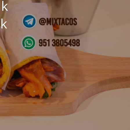
nk
ik